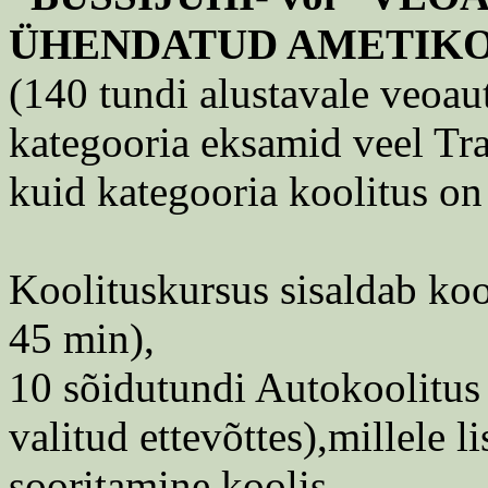
ÜHENDATUD AMETIK
(140 tundi alustavale veoaut
kategooria eksamid veel Tr
kuid kategooria koolitus on 
Koolituskursus sisaldab koo
45 min),
10 sõidutundi Autokoolitus 
valitud ettevõttes),millele 
sooritamine koolis.