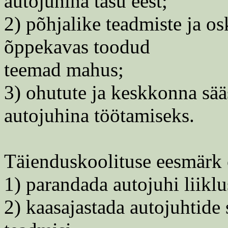
autojuhina tasu eest;
2) põhjalike teadmiste ja o
õppekavas toodud
teemad mahus;
3) ohutute ja keskkonna sä
autojuhina töötamiseks.
Täienduskoolituse eesmärk 
1) parandada autojuhi liikl
2) kaasajastada autojuhtide