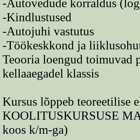
-Autovedude korraldus (logi
-Kindlustused
-Autojuhi vastutus
-Töökeskkond ja liiklusohu
Teooria loengud toimuvad planeeri
kellaaegadel klassis
Kursus lõppeb teoreetilise 
KOOLITUSKURSUSE MAK
koos k/m-ga)