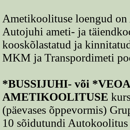
Ametikoolituse loengud o
Autojuhi ameti- ja täiendk
kooskõlastatud ja kinnitatu
MKM ja Transpordimeti poo
*BUSSIJUHI- või *VE
AMETIKOOLITUSE
kurs
(päevases õppevormis) Grupi
10 sõidutundi Autokoolitus 