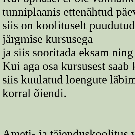
tunniplaanis ettenähtud päe
siis on koolituselt puudutu
järgmise kursusega
ja siis sooritada eksam ning
Kui aga osa kursusest saab k
siis kuulatud loengute läbi
korral õiendi.
Ameti- ja täienduskoolitus 