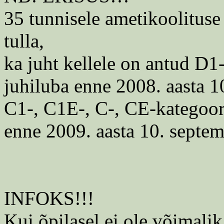
35 tunnisele ametikoolituse
tulla,
ka juht kellele on antud D1
juhiluba enne 2008. aasta 1
C1-, C1E-, C-, CE-kategoor
enne 2009. aasta 10. septem
INFOKS!!!
Kui õpilasel ei ole võimalik