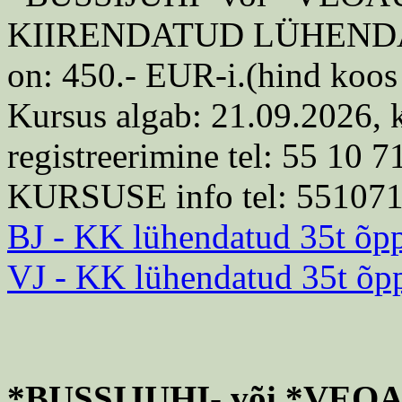
KIIRENDATUD LÜHEN
on: 450.- EUR-i.(hind koos
Kursus algab: 21.09.2026, ke
registreerimine tel: 55 10 7
KURSUSE info tel: 55107
BJ - KK lühendatud 35t õp
VJ - KK lühendatud 35t õp
*BUSSIJUHI- või *VE