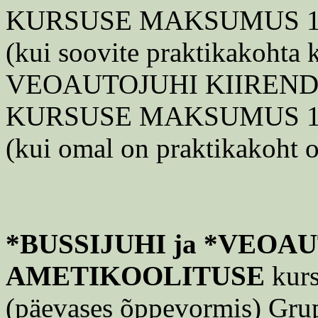
KURSUSE MAKSUMUS 1620.
(kui soovite praktikakohta k
VEOAUTOJUHI KIIREN
KURSUSE MAKSUMUS 1100.
(kui omal on praktikakoht 
*BUSSIJUHI ja *VEOA
AMETIKOOLITUSE
kurs
(päevases õppevormis) Grupi