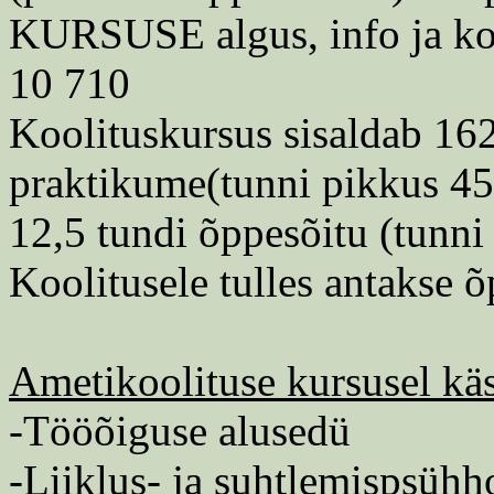
KURSUSE algus, info ja kool
10 710
Koolituskursus sisaldab 162
praktikume(tunni pikkus 45
12,5 tundi õppesõitu (tunni
Koolitusele tulles antakse õ
Ametikoolituse kursusel käs
-Tööõiguse alusedü
-Liiklus- ja suhtlemispsühh