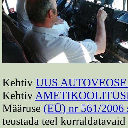
Kehtiv
UUS AUTOVEOS
Kehtiv
AMETIKOOLITUS
Määruse
(EÜ) nr 561/2006 
teostada teel korraldatavaid