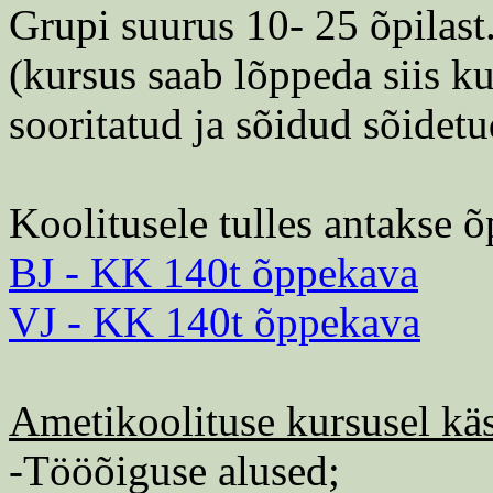
Grupi suurus 10- 25 õpilast
(kursus saab lõppeda siis k
sooritatud ja sõidud sõidetu
Koolitusele tulles antakse õ
BJ - KK 140t õppekava
VJ - KK 140t õppekava
Ametikoolituse kursusel käs
-Tööõiguse alused;