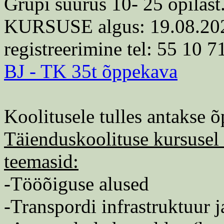
Grupi suurus 10- 25 õpilast
KURSUSE algus: 19.08.2026,
registreerimine tel: 55 10 7
BJ - TK 35t õppekava
Koolitusele tulles antakse õ
Täienduskoolituse kursusel 
teemasid:
-Tööõiguse alused
-Transpordi infrastruktuur 