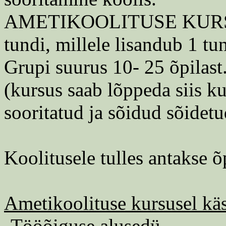
AMETIKOOLITUSE KURS
tundi, millele lisandub 1 t
Grupi suurus 10- 25 õpilast
(kursus saab lõppeda siis k
sooritatud ja sõidud sõidetu
Koolitusele tulles antakse õ
Ametikoolituse kursusel käs
-Tööõiguse alusedü