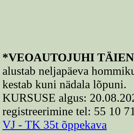
*VEOAUTOJUHI TÄIE
alustab neljapäeva hommikul
kestab kuni nädala lõpuni.
KURSUSE algus: 20.08.2026,
registreerimine tel: 55 10 7
VJ - TK 35t õppekava