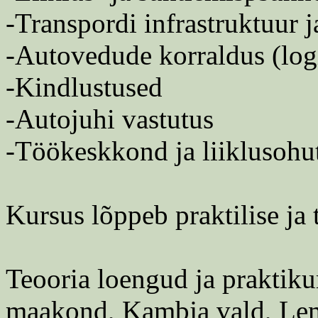
-Transpordi infrastruktuur 
-Autovedude korraldus (logi
-Kindlustused
-Autojuhi vastutus
-Töökeskkond ja liiklusohu
Kursus lõppeb praktilise ja 
Teooria loengud ja praktiku
maakond, Kambja vald, Lemmatsi kأ¼la, Van