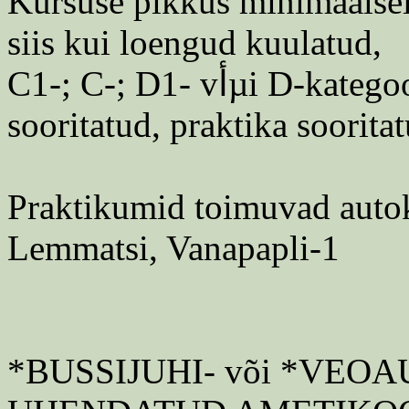
Kursuse pikkus minimaalsel
siis kui loengud kuulatud,
C1-; C-; D1- vأµi D-kategooria riiklik sأµidueksam
sooritatud, praktika soorita
Praktikumid toimuvad autok
Lemmatsi, Vanapapli-1
*BUSSIJUHI- või *VEO